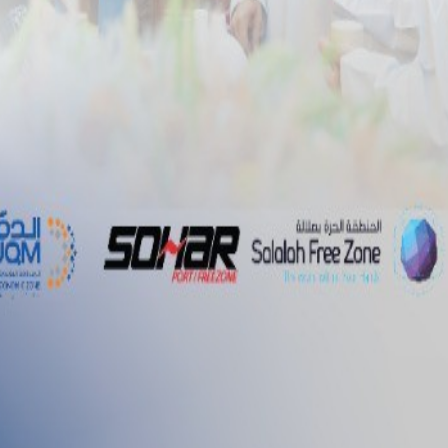
ام
المناقصات
الوظائف