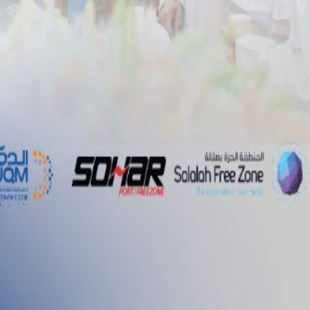
ام
المناقصات
الوظائف