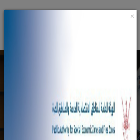
×
English