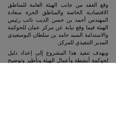
وقع العقد من جانب الهيئة العامة للمناطق
الاقتصادية الخاصة والمناطق الحرة سعادة
المهندس أحمد بن حسن الذيب نائب رئيس
الهيئة فيما وقع نيابة عن مركز عمان للحوكمة
والاستدامة السيد حامد بن سلطان البوسعيدي
المدير التنفيذي للمركز
.
ويهدف تنفيذ هذا المشروع إلى إعداد دليل
لحوكمة أنشطة وأعمال الهيئة وتأطير وتوضيح
العلاقة بينها والمناطق التابعة لها، وتحديد آلية
معينة تطبق فيها صلاحية الأطراف ذات العلاقة
في المناطق التابعة للهيئة بما يتوافق مع
أهداف ورؤية عمان 2040 ، وتتضمن بنود
العقد تحديد علاقة الهيئة بالمجتمع في
المناطق التابعة لها والمستثمرين وأصحاب
المصلحة بشكل عام وتحديد ماهية الأدوات