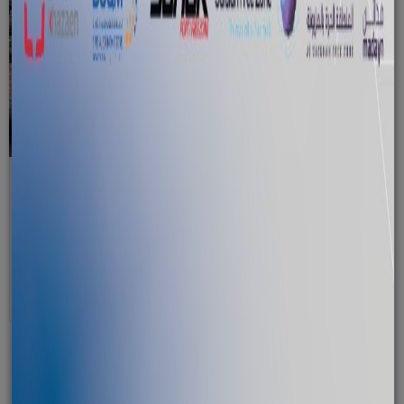
يوليو 19, 2026
إطلاق حملة «مرّ علينا الدقم» للترويج للمقومات السياحية
في الدقم
اقرأ المزيد