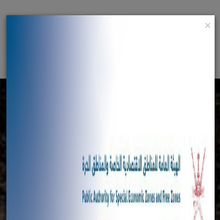
×
English