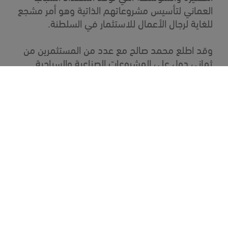
العماني لتأسيس مشروعاتهم الذاتية وهو أمر مشجع
للغاية لرجال الأعمال للاستثمار في السلطنة.
وقد اطلع محمد صالح مع عدد من المستثمرين من
ثماني دول على المشروعات الصناعية والسياحية
بالمنطقة الاقتصادية الخاصة بالدقم خاصة ميناء
الدقم والحوض الجاف وفندق كراون بلازا ومنتجع
"بارك إن" وأبدى إعجابه بما شاهده منوهاً بإمكانيات
المنطقة وقدرتها على استقطاب مختلف
الاستثمارات.
وأوضح أن مشروع الدقم يعد من أكبر المشروعات
الاستثمارية التي زارها في السنوات الأخيرة لكونه
مشروعاً استثماريأ للمستقبل ويعكس توجهات
السلطنة لتنويع مصادر الدخل مبيناً أن المشروع
مناسب لمختلف المستثمرين سواء الراغبين بالاستثمار
في القطاع الصناعي أو في المجالات اللوجستية