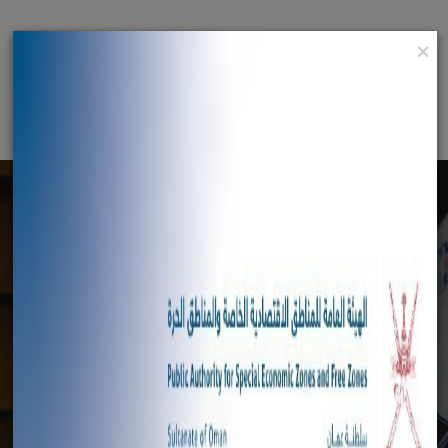
×
English