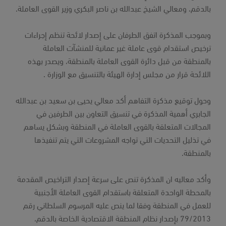
بالدقم، ومعالي الشيخ عبدالله بن ناصر البكري وزير القوى العاملة.
وبموجب المذكرة اتفق الطرفان على إصدار لائحة تنظم إجراءات
ترخيص استقدام قوى عاملة غير عمانية للمنشآت العاملة
بالمنطقة من قبل دائرة القوى العاملة بالمنطقة، ويصدر بهذه
اللائحة قرار من مجلس إدارة الهيئة بالتنسيق مع الوزارة .
وحول توقيع مذكرة التفاهم أكد معالي يحيى بن سعيد بن عبدالله
الجابري أهمية المذكرة في تنسيق التعاون بين الطرفين في
المجالات المتعلقة بالقوى العاملة في المنطقة وبشكل يساهم
في تذليل التحديات التي تواجه المشروعات التي يتم تنفيذها
بالمنطقة.
وأكد معاليه ان المذكرة تنص على سرعة إصدار التراخيص المقدمة
بالمحطة الواحدة المتعلقة باستقدام القوى العاملة الأجنبية
للعمل في المنطقة وفقا لما ينص عليه المرسوم السلطاني رقم
79/2013 بإصدار نظام المنطقة الاقتصادية الخاصة بالدقم،