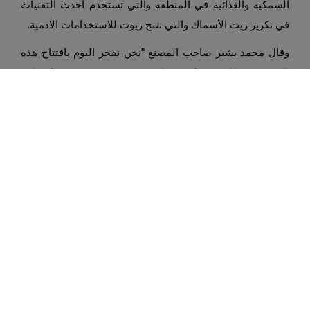
السمكية والغذائية في المنطقة والتي تستخدم أحدث التقنيات
في تكرير زيت الأسماك والتي تنتج زيوت للاستخدامات الادمية.
وقال محمد بشير صاحب المصنع "نحن نفخر اليوم بافتتاح هذه
الوحدة في المصنع الذي يتطور بصفة مستمرة في المنطقة
الاقتصادية الخاصة بالدقم حيث يعد هذا المصنع بعد تدشين
وحدته الجديدة كأول مصنع يصدر مثل هذه المنتجات عالية
الجودة من الدقم الى العالم فنحن نصدر منتجاتنا لتلبية
احتياجات ومتطلبات السوق المحلي، في حين تحتاج اسواقنا
المحلية والدولية الى هذه المواد عالية الجودة والاستخدام
الادمي.
وأضاف بشير في حين تقدر تكلفة المصنع الذي تم تدشينه في
2018 بالمنطقة المخصصة للصناعات السمكية والغذائية بـ 3
ملايين دولار حيث يقوم المصنع بسحق الأسماك وايصالها الى
مسحوق جاف يستخدم كعلف أو سماد بنسبة 25٪ ونسبة 30%
كزيت سمك وأما النسبة المتبقية تكون على هيئة ماء، وأكد أن