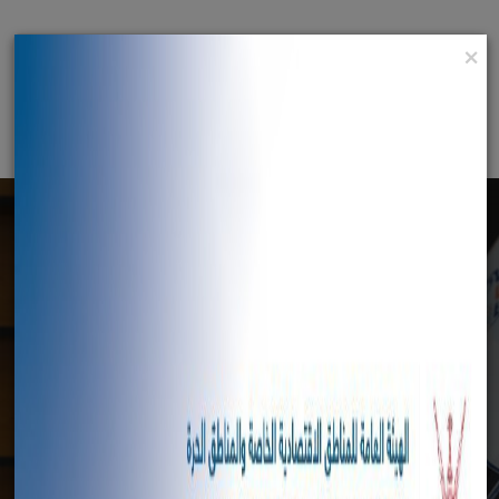
×
English