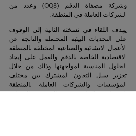
وشركة مصفاة الدقم (
OQ8
) وعدد من
الشركات العاملة في المنطقة.
يهدف اللقاء في نسخته الثانية إلى الوقوف
على التحديات البيئية المحتملة والناتجة عن
الأعمال الانشائية والصناعية المختلفة بالمنطقة
الاقتصادية الخاصة بالدقم والعمل على إيجاد
الحلول المناسبة لمواجهتها وذلك من خلال
تعزيز سبل التعاون المشترك بين مختلف
المؤسسات والشركات العاملة بالمنطقة
الاقتصادية الخاصة في الجوانب المتعلقة
بالشؤون البيئية والمناخية، ووضع الخطط
لخفض الانبعاثات الكربونية والتكيّف مع
التغيّرات المناخية سعياً لتحقيق الحياد الصفري
في الدقم.