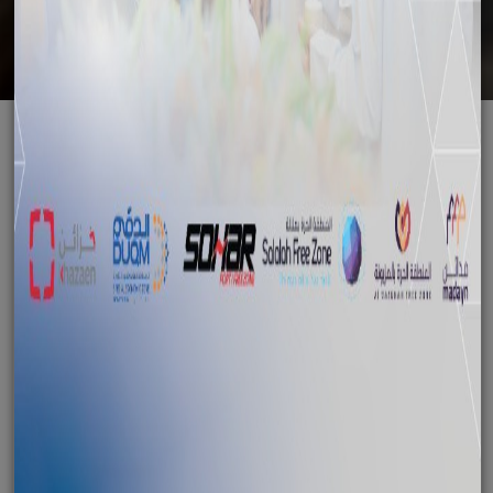
7
المقالات and
2
الأخبار found with the tag "حي"
أماكن الإقامة
المقالات
المنطقة الاقتصادية الخاصة بالدقم
حي
الدقم‎
أماكن السكن
العناية الطبية
المقالات