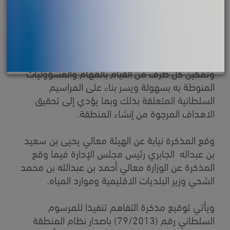
وقّعت هيئة المنطقة الاقتصادية الخاصة بالدقم
اليوم (الأربعاء 24 ديسمبر 2014) مذكرة تفاهم مع
وزارة البلديات الاقليمية وموارد المياه تنص على
تنظيم التعاون بين الطرفين في تقديم الخدمات
البلدية وتطبيق القوانين المتعلقة بسلامة الغذاء
وتمكين كل طرف من القيام بالمهام والمسؤوليات
المنوطة به بسهولة ويسر بناء على المراسيم
السلطانية المتعلقة بذلك وبما يؤدي إلى تحقيق
الاهداف المرجوة من إنشاء المنطقة.
وقع المذكرة نيابة عن الهيئة معالي يحيى بن سعيد
بن عبداله الجابري رئيس مجلس الإدارة فيما وقع
المذكرة عن الوزارة معالي أحمد بن عبدالله بن محمد
الشحي وزير البلديات الاقليمية وموارد المياه.
ويأتي توقيع مذكرة التفاهم تنفيذا للمرسوم
السلطاني رقم (79/2013) باصدار نظام المنطقة