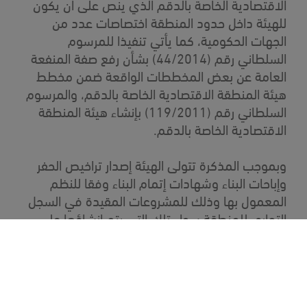
الاقتصادية الخاصة بالدقم الذي ينص على أن يكون
للهيئة داخل حدود المنطقة اختصاصات عدد من
الجهات الحكومية، كما يأتي تنفيذا للمرسوم
السلطاني رقم (44/2014) بشأن رفع صفة المنفعة
العامة عن بعض المخططات الواقعة ضمن مخطط
هيئة المنطقة الاقتصادية الخاصة بالدقم، والمرسوم
السلطاني رقم (119/2011) بإنشاء هيئة المنطقة
الاقتصادية الخاصة بالدقم.
وبموجب المذكرة تتولى الهيئة إصدار تراخيص الحفر
وإباحات البناء وشهادات إتمام البناء وفقا للنظم
المعمول بها وذلك للمشروعات المقيدة في السجل
التجاري للمنطقة سواء تلك التي يتم إنشاؤها على
الأراضي المملوكة للدولة بالمنطقة أو على الأراضيٍ
الخاصة المملوكة لهذه المشروعات، كما تتولى الهيئة
إصدار التراخيص ووضع الاشتراطات الصحية للأنشطة
الاقتصادية التي يرخص بمزاولتها في المنطقة