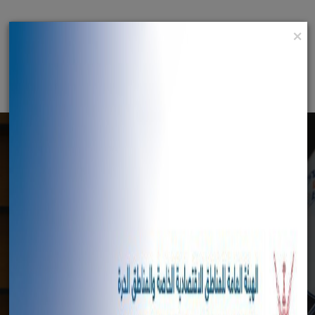
×
English