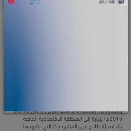
قام وفد من وزارة البنى التحتية والنقل والشركات
الايطالية المتخصصة في قطاعات الموانئ والنقل
والمقاولات والبنية الأساسية اليوم (الاثنين 26 يناير
2015م) بزيارة إلى المنطقة الاقتصادية الخاصة
بالدقم للاطلاع على المشروعات التي تشهدها