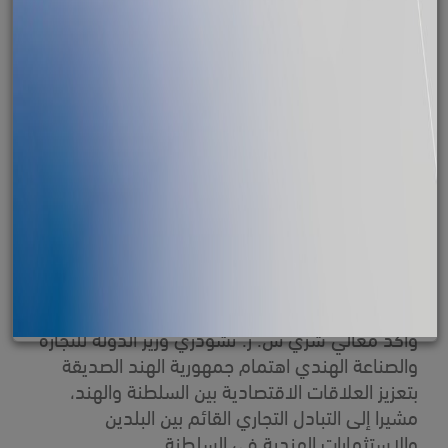
انطلقت اليوم في نيودلهي الحملة الترويجية للدقم
بجمهورية الهند وسط تقدير رسمي واهتمام مجتمع
الأعمال في العاصمة الهندية.
وأكد معالي شري س. ر. تشودري وزير الدولة للتجارة
والصناعة الهندي اهتمام جمهورية الهند الصديقة
بتعزيز العلاقات الاقتصادية بين السلطنة والهند،
مشيرا إلى التبادل التجاري القائم بين البلدين
والاستثمارات الهندية في السلطنة.