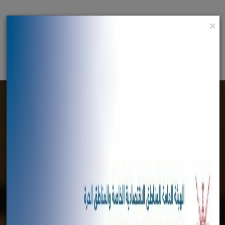
×
English